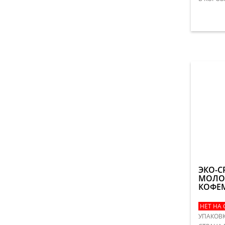
ЭКО-С
МОЛО
КОФЕ
НЕТ НА 
УПАКОВК