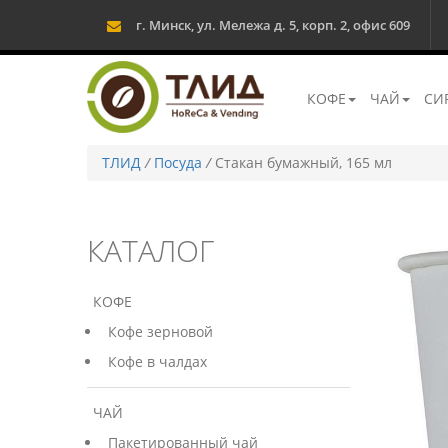
г. Минск, ул. Мележа д. 5, корп. 2, офис 609
КОФЕ
ЧАЙ
СИ
ТЛИД
/
Посуда
/
Стакан бумажный, 165 мл
КАТАЛОГ
КОФЕ
Кофе зерновой
Кофе в чалдах
ЧАЙ
Пакетированный чай