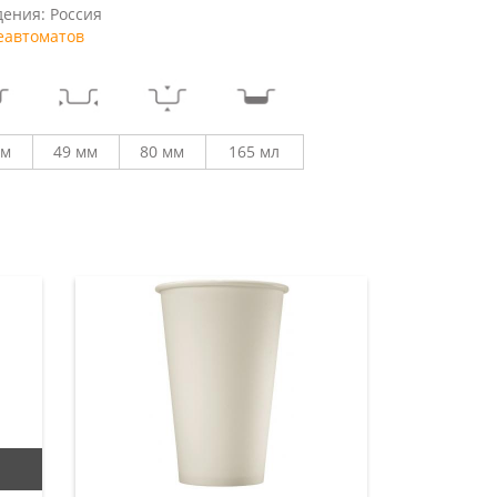
ения: Россия
еавтоматов
мм
49 мм
80 мм
165 мл