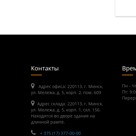
Контакты
Врем
Пн - Чт
Адрес офиса: 220113, г. Минск,
Пт: 9:0
ул. Мележа, д. 5, корп. 2, пом. 609
Переры
Адрес склада: 220113, г. Минск,
ул. Мележа, д. 5, корп. 1, скл. 156.
Находится во дворе здания на
длинной рампе.
+ 375 (17) 377-00-00