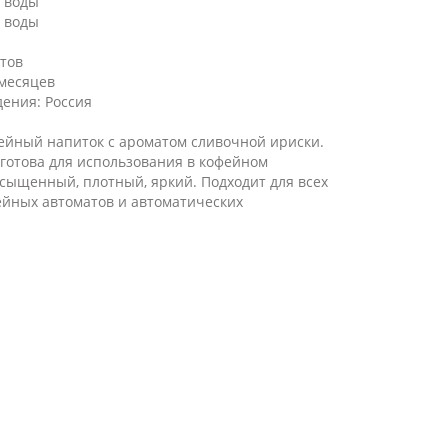
л. воды
. воды
етов
 месяцев
дения: Россия
йный напиток с ароматом сливочной ириски.
готова для использования в кофейном
асыщенный, плотный, яркий. Подходит для всех
йных автоматов и автоматических