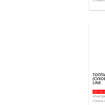
СТРАНА 
ТОППИ
(СУХО
LINE
НЕТ НА 
УПАКОВК
​СТРАНА