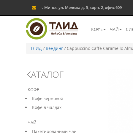
г. Минск, ул. Мележа д. 5, корп. 2, офис 609
КОФЕ
ЧАЙ
СИ
ТЛИД
/
Вендинг
/
Cappuccino Caffe Caramello Alm
КАТАЛОГ
КОФЕ
Кофе зерновой
Кофе в чалдах
ЧАЙ
Пакетированный чай