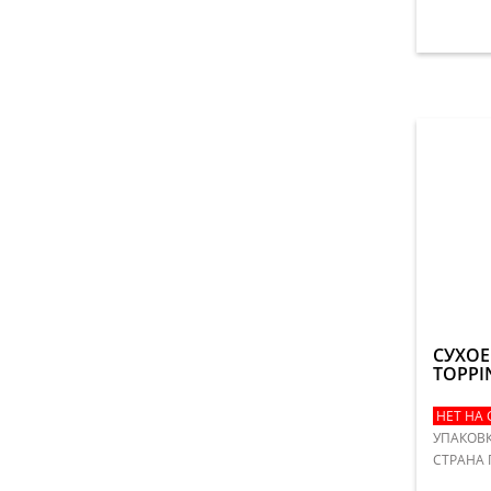
СУХО
TOPPI
НЕТ НА 
УПАКОВК
​СТРАНА