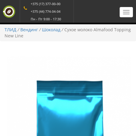
+375 (17) 377-00-00
+375 (44) 774-04-04
Пн - Пт 9:00 - 17:30
ТЛИД
/
Вендинг
/
Шоколад
/
Сухое молоко Almafood Topping
New Line